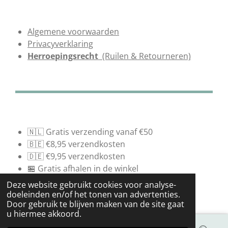
Algemene voorwaarden
Privacyverklaring
Herroepingsrecht
(Ruilen & Retourneren)
🇳🇱 Gratis verzending vanaf €50
🇧🇪 €8,95 verzendkosten
🇩🇪 €9,95 verzendkosten
🏪 Gratis afhalen in de winkel
© 2021 - 2026 Vanelleswat.nl
Deze website gebruikt cookies voor analyse-
Powered by
JouwWeb
doeleinden en/of het tonen van advertenties.
Door gebruik te blijven maken van de site gaat
u hiermee akkoord.