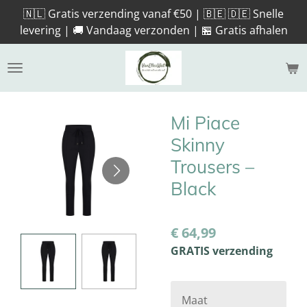
🇳🇱 Gratis verzending vanaf €50 | 🇧🇪 🇩🇪 Snelle
Ga
levering | 🚚 Vandaag verzonden | 🏪 Gratis afhalen
direct
naar
de
hoofdinhoud
Mi Piace
Skinny
Trousers –
Black
€ 64,99
GRATIS verzending
Maat