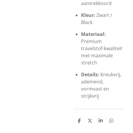
aantrekkoord
Kleur:
Zwart /
Black
Materiaal:
Premium
travelstof-kwaliteit
met maximale
stretch
Details:
Kreukvrij,
ademend,
vormvast en
strijkvrij
D
D
S
D
e
e
h
e
l
e
a
l