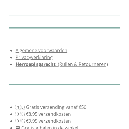
e
l
r
e
n
e
n
Algemene voorwaarden
Privacyverklaring
Herroepingsrecht
(Ruilen & Retourneren)
🇳🇱 Gratis verzending vanaf €50
🇧🇪 €8,95 verzendkosten
🇩🇪 €9,95 verzendkosten
🏪 Gratis afhalen in de winkel