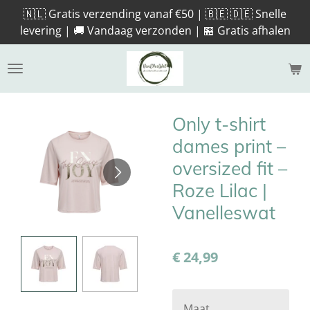
🇳🇱 Gratis verzending vanaf €50 | 🇧🇪 🇩🇪 Snelle
Ga
levering | 🚚 Vandaag verzonden | 🏪 Gratis afhalen
direct
naar
de
hoofdinhoud
Only t-shirt
dames print –
oversized fit –
Roze Lilac |
Vanelleswat
€ 24,99
Maat