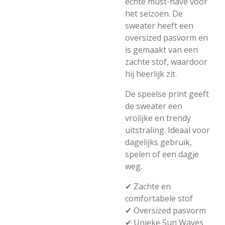
echte
must-
have
voor
het
seizoen.
De
sweater
heeft
een
oversized
pasvorm
en
is
gemaakt
van
een
zachte
stof,
waardoor
hij
heerlijk
zit.
De
speelse
print
geeft
de
sweater
een
vrolijke
en
trendy
uitstraling.
Ideaal
voor
dagelijks
gebruik,
spelen
of
een
dagje
weg.
✔
Zachte
en
comfortabele
stof
✔
Oversized
pasvorm
✔
Unieke
Sun
Waves