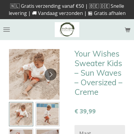
🇳🇱 Gratis verzending vanaf €50 | 🇧🇪 🇩🇪 Snelle
Ga
levering | 🚚 Vandaag verzonden | 🏪 Gratis afhalen
direct
naar
de
hoofdinhoud
Your Wishes
Sweater Kids
– Sun Waves
– Oversized –
Creme
€ 39,99
Maat