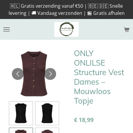
🇳🇱 Gratis verzending vanaf €50 | 🇧🇪 🇩🇪 Snelle
Ga
levering | 🚚 Vandaag verzonden | 🏪 Gratis afhalen
direct
naar
de
hoofdinhoud
ONLY
ONLILSE
Structure Vest
Dames –
Mouwloos
Topje
€ 18,99