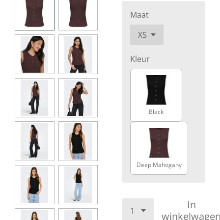
Maat
Kleur
Black
Deep Mahogany
In
winkelwage