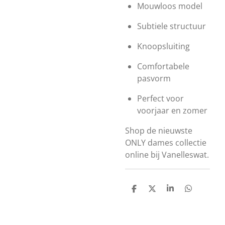
Mouwloos model
Subtiele structuur
Knoopsluiting
Comfortabele
pasvorm
Perfect voor
voorjaar en zomer
Shop de nieuwste
ONLY dames collectie
online bij Vanelleswat.
D
D
S
D
e
e
h
e
l
e
a
l
e
l
r
e
n
e
n