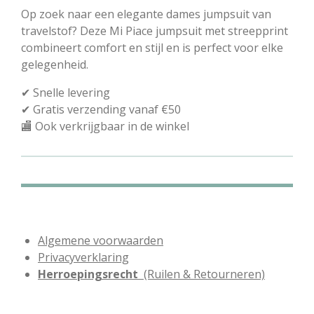
n
e
n
Op zoek naar een elegante dames jumpsuit van
travelstof? Deze Mi Piace jumpsuit met streepprint
combineert comfort en stijl en is perfect voor elke
gelegenheid.
✔ Snelle levering
✔ Gratis verzending vanaf €50
🏬 Ook verkrijgbaar in de winkel
Algemene voorwaarden
Privacyverklaring
Herroepingsrecht
(Ruilen & Retourneren)