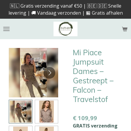
🇳🇱 Gratis verzending vanaf €50 | 🇧🇪 🇩🇪 Snelle
Ga
levering | 🚚 Vandaag verzonden | 🏪 Gratis afhalen
direct
naar
de
hoofdinhoud
Mi Piace
Jumpsuit
Dames –
Gestreept –
Falcon –
Travelstof
€ 109,99
GRATIS verzending