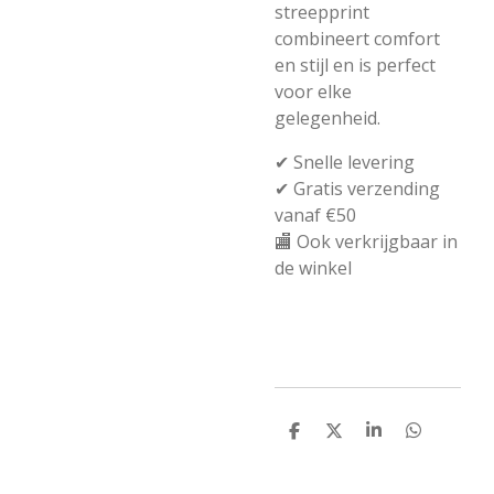
streepprint
combineert comfort
en stijl en is perfect
voor elke
gelegenheid.
✔ Snelle levering
✔ Gratis verzending
vanaf €50
🏬 Ook verkrijgbaar in
de winkel
D
D
S
D
e
e
h
e
l
e
a
l
e
l
r
e