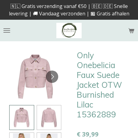
🇳🇱 Gratis verzending vanaf €50 | 🇧🇪 🇩🇪 Snelle
Ga
levering | 🚚 Vandaag verzonden | 🏪 Gratis afhalen
direct
naar
de
hoofdinhoud
Only
Onebelicia
Faux Suede
Jacket OTW
Burnished
Lilac
15362889
€ 39,99