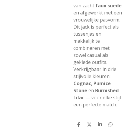
van zacht
faux suede
en afgewerkt met een
vrouwelijke pasvorm.
Dit jack is perfect als
tussenjas en
makkelijk te
combineren met
zowel casual als
geklede outfits.
Verkrijgbaar in drie
stijlvolle kleuren:
Cognac
,
Pumice
Stone
en
Burnished
Lilac
— voor elke stijl
een perfecte match.
D
D
S
D
e
e
h
e