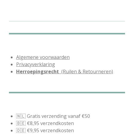
l
e
a
l
e
l
r
e
n
e
n
Algemene voorwaarden
Privacyverklaring
Herroepingsrecht
(Ruilen & Retourneren)
🇳🇱 Gratis verzending vanaf €50
🇧🇪 €8,95 verzendkosten
🇩🇪 €9,95 verzendkosten