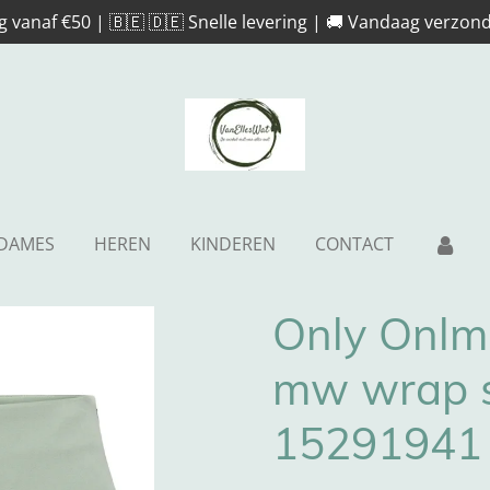
g vanaf €50 | 🇧🇪 🇩🇪 Snelle levering | 🚚 Vandaag verzond
DAMES
HEREN
KINDEREN
CONTACT
Only Onlm
mw wrap sk
15291941 