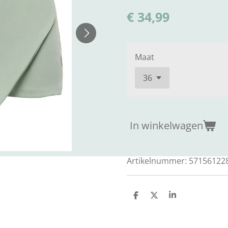
€ 34,99
Maat
In winkelwagen
Artikelnummer:
57156122
D
D
S
e
e
h
l
e
a
e
l
r