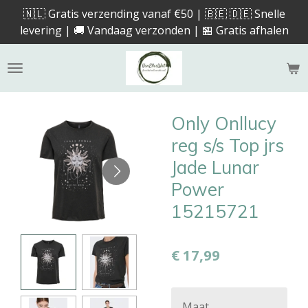
🇳🇱 Gratis verzending vanaf €50 | 🇧🇪 🇩🇪 Snelle
Ga
levering | 🚚 Vandaag verzonden | 🏪 Gratis afhalen
direct
naar
de
hoofdinhoud
Only Onllucy
reg s/s Top jrs
Jade Lunar
Power
15215721
€ 17,99
Maat