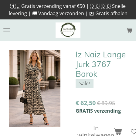
🇳🇱 Gratis verzending vanaf €50 | 🇧🇪 🇩🇪 Snelle
Ga
levering | 🚚 Vandaag verzonden | 🏪 Gratis afhalen
direct
naar
de
hoofdinhoud
Iz Naiz Lange
Jurk 3767
Barok
Sale!
€ 62,50
€ 89,95
GRATIS verzending
In
winkelwagen