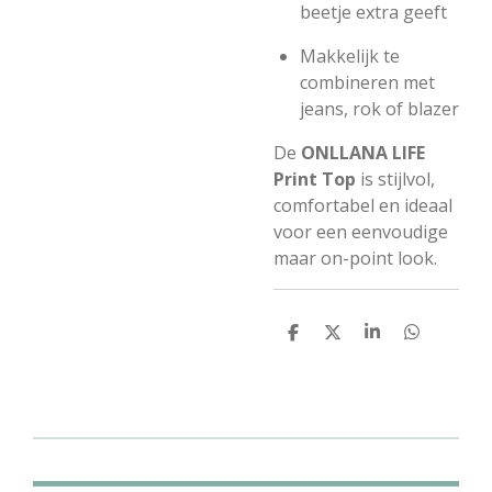
beetje extra geeft
Makkelijk te
combineren met
jeans, rok of blazer
De
ONLLANA LIFE
Print Top
is stijlvol,
comfortabel en ideaal
voor een eenvoudige
maar on-point look.
D
D
S
D
e
e
h
e
l
e
a
l
e
l
r
e
n
e
n