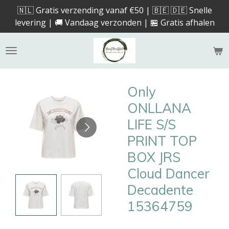
🇳🇱 Gratis verzending vanaf €50 | 🇧🇪 🇩🇪 Snelle
Ga
levering | 🚚 Vandaag verzonden | 🏪 Gratis afhalen
direct
naar
de
hoofdinhoud
Only
ONLLANA
LIFE S/S
PRINT TOP
BOX JRS
Cloud Dancer
Decadente
15364759