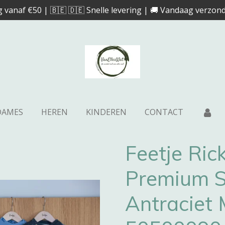
g vanaf €50 | 🇧🇪 🇩🇪 Snelle levering | 🚚 Vandaag verzond
DAMES
HEREN
KINDEREN
CONTACT
Feetje Ric
Premium S
Antraciet