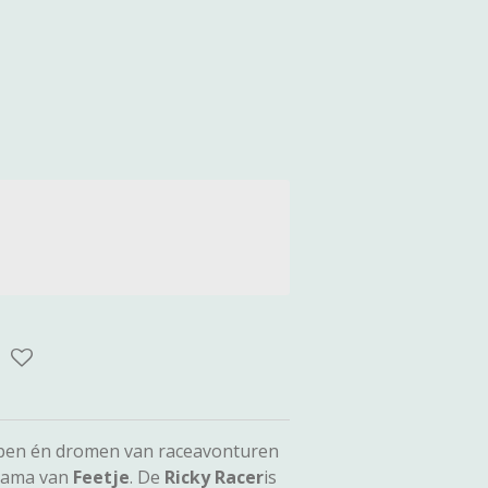
slapen én dromen van raceavonturen
yjama van
Feetje
. De
Ricky Racer
is