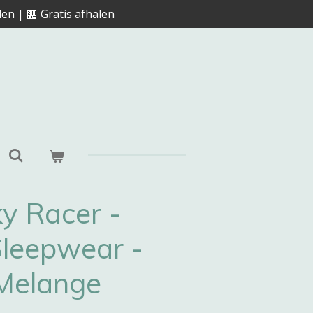
en | 🏪 Gratis afhalen
ky Racer -
leepwear -
 Melange