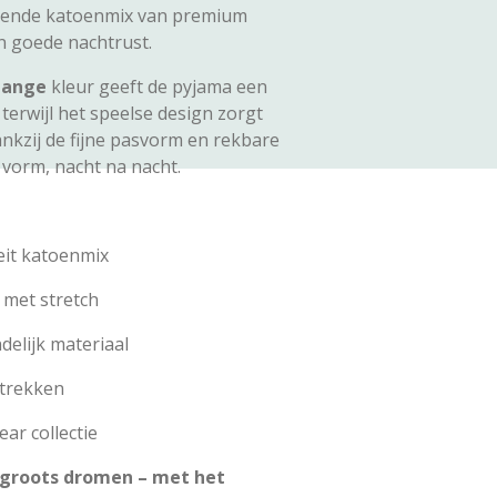
mende katoenmix van premium
en goede nachtrust.
lange
kleur geeft de pyjama een
, terwijl het speelse design zorgt
ankzij de fijne pasvorm en rekbare
n vorm, nacht na nacht.
eit katoenmix
met stretch
elijk materiaal
 trekken
ar collectie
e groots dromen – met het