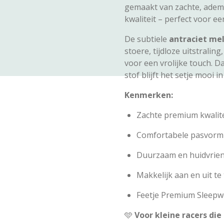
gemaakt van zachte, ade
kwaliteit – perfect voor e
De subtiele
antraciet me
stoere, tijdloze uitstraling
voor een vrolijke touch. D
stof blijft het setje mooi i
Kenmerken:
Zachte premium kwalit
Comfortabele pasvorm 
Duurzaam en huidvriend
Makkelijk aan en uit te
Feetje Premium Sleepwe
🩵
Voor kleine racers di