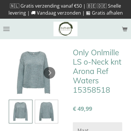
🇳🇱 Gratis verzending vanaf €50 | 🇧🇪 🇩🇪 Snelle
Ga
levering | 🚚 Vandaag verzonden | 🏪 Gratis afhalen
direct
naar
de
hoofdinhoud
Only Onlmille
LS o-Neck knt
Arona Ref
Waters
15358518
€ 49,99
Maat