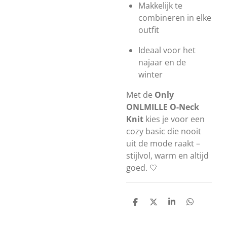
Makkelijk te
combineren in elke
outfit
Ideaal voor het
najaar en de
winter
Met de
Only
ONLMILLE O-Neck
Knit
kies je voor een
cozy basic die nooit
uit de mode raakt –
stijlvol, warm en altijd
goed. 🤍
D
D
S
D
e
e
h
e
l
e
a
l