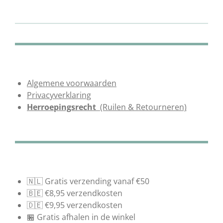
e
l
r
e
n
e
n
Algemene voorwaarden
Privacyverklaring
Herroepingsrecht
(Ruilen & Retourneren)
🇳🇱 Gratis verzending vanaf €50
🇧🇪 €8,95 verzendkosten
🇩🇪 €9,95 verzendkosten
🏪 Gratis afhalen in de winkel