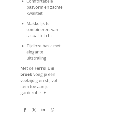
Comfortabele
pasvorm en zachte
kwaliteit
Makkelijk te
combineren: van
casual tot chic
Tijdloze basic met
elegante
uitstraling
Met de
Ferrol Uni
broek
voeg je een
veelzijdig en stijlvol
item toe aan je
garderobe. 🍷
D
D
S
D