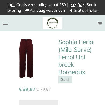
🇳🇱 Gratis verzending vanaf €50 | 🇧🇪 🇩🇪 Snelle
Ga
levering | 🚚 Vandaag verzonden | 🏪 Gratis afhalen
direct
naar
de
hoofdinhoud
Sophia Perla
(Mila Sarvé)
Ferrol Uni
broek
Bordeaux
Sale!
€ 39,97
€ 79,95