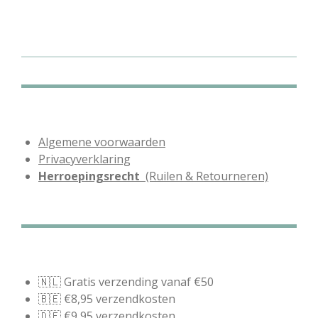
e
e
h
e
l
e
a
l
e
l
r
e
n
e
n
Algemene voorwaarden
Privacyverklaring
Herroepingsrecht
(Ruilen & Retourneren)
🇳🇱 Gratis verzending vanaf €50
🇧🇪 €8,95 verzendkosten
🇩🇪 €9,95 verzendkosten