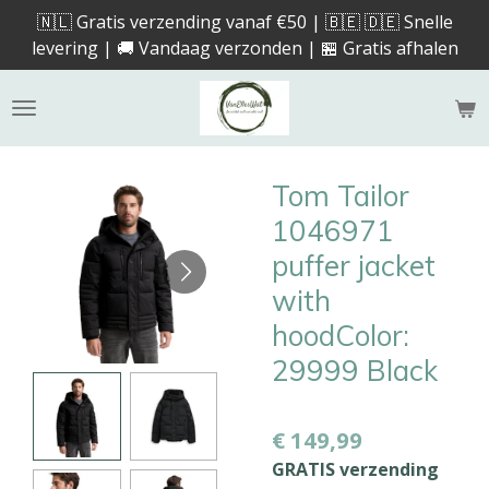
🇳🇱 Gratis verzending vanaf €50 | 🇧🇪 🇩🇪 Snelle
Ga
levering | 🚚 Vandaag verzonden | 🏪 Gratis afhalen
direct
naar
de
hoofdinhoud
Tom Tailor
1046971
puffer jacket
with
hoodColor:
29999 Black
€ 149,99
GRATIS verzending