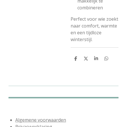
makkelijk te
combineren
Perfect voor wie zoekt
naar comfort, warmte
en een tijdloze
winterstijl.
D
D
S
D
e
e
h
e
l
e
a
l
e
l
r
e
n
e
n
Algemene voorwaarden
Privacyverklaring