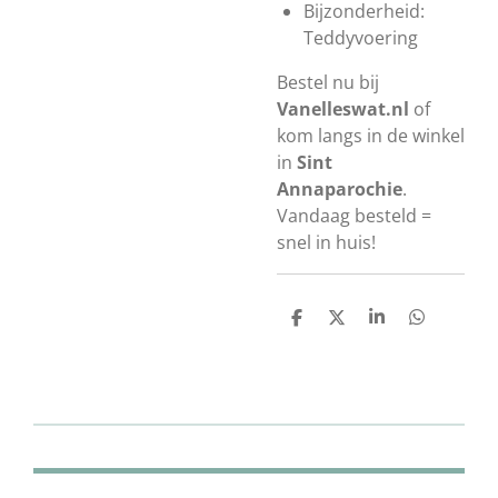
Bijzonderheid:
Teddyvoering
Bestel nu bij
Vanelleswat.nl
of
kom langs in de winkel
in
Sint
Annaparochie
.
Vandaag besteld =
snel in huis!
D
D
S
D
e
e
h
e
l
e
a
l
e
l
r
e
n
e
n