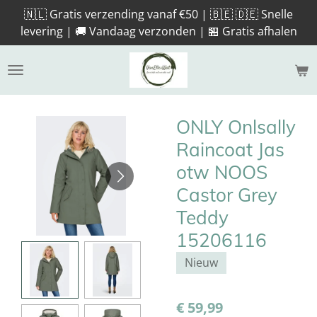
🇳🇱 Gratis verzending vanaf €50 | 🇧🇪 🇩🇪 Snelle
Ga
levering | 🚚 Vandaag verzonden | 🏪 Gratis afhalen
direct
naar
de
hoofdinhoud
ONLY Onlsally
Raincoat Jas
otw NOOS
Castor Grey
Teddy
15206116
Nieuw
€ 59,99