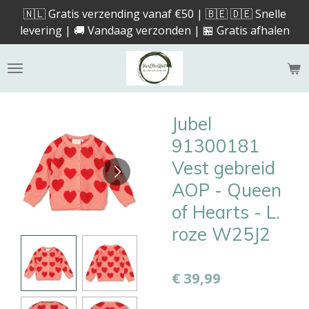
🇳🇱 Gratis verzending vanaf €50 | 🇧🇪 🇩🇪 Snelle
Ga
levering | 🚚 Vandaag verzonden | 🏪 Gratis afhalen
direct
naar
de
hoofdinhoud
Jubel
91300181
Vest gebreid
AOP - Queen
of Hearts - L.
roze W25J2
€ 39,99