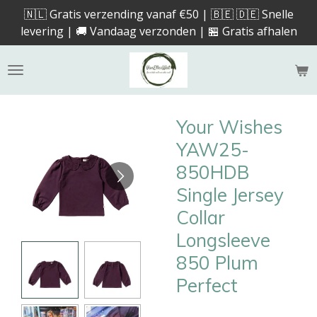
🇳🇱 Gratis verzending vanaf €50 | 🇧🇪 🇩🇪 Snelle
Ga
levering | 🚚 Vandaag verzonden | 🏪 Gratis afhalen
direct
naar
de
hoofdinhoud
Your Wishes
YAW25-
850HDB
Single Jersey
Collar
Longsleeve
850 Plum
Perfect