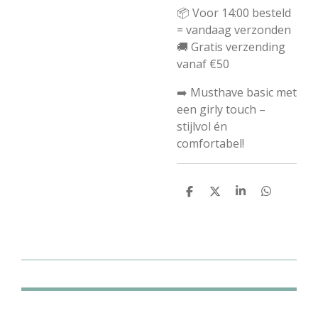
📦 Voor 14:00 besteld
= vandaag verzonden
🚚 Gratis verzending
vanaf €50
➡️ Musthave basic met
een girly touch –
stijlvol én
comfortabel!
D
D
S
D
e
e
h
e
l
e
a
l
e
l
r
e
n
e
n