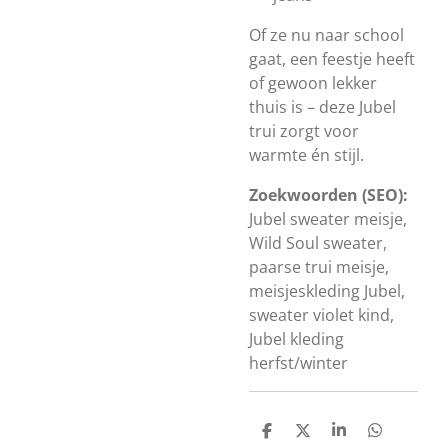
Of ze nu naar school
gaat, een feestje heeft
of gewoon lekker
thuis is – deze Jubel
trui zorgt voor
warmte én stijl.
Zoekwoorden (SEO):
Jubel sweater meisje,
Wild Soul sweater,
paarse trui meisje,
meisjeskleding Jubel,
sweater violet kind,
Jubel kleding
herfst/winter
D
D
S
D