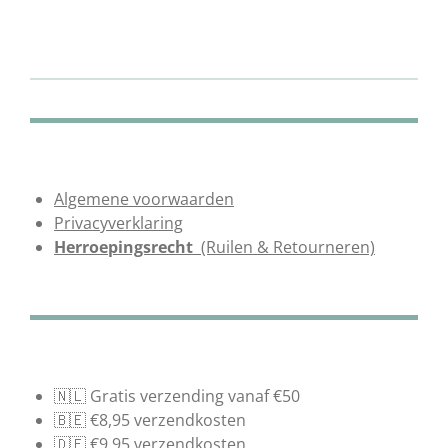
e
e
h
e
l
e
a
l
e
l
r
e
n
e
n
Algemene voorwaarden
Privacyverklaring
Herroepingsrecht
(Ruilen & Retourneren)
🇳🇱 Gratis verzending vanaf €50
🇧🇪 €8,95 verzendkosten
🇩🇪 €9,95 verzendkosten