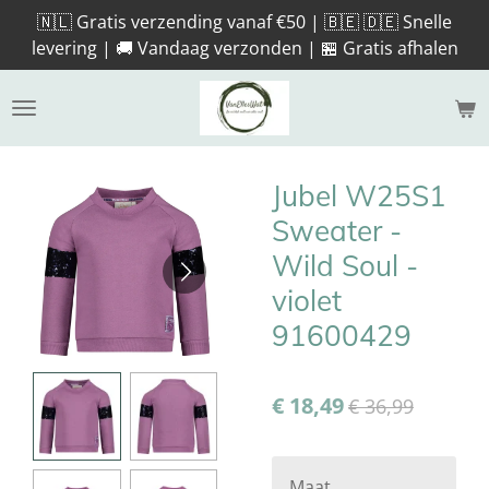
🇳🇱 Gratis verzending vanaf €50 | 🇧🇪 🇩🇪 Snelle
Ga
levering | 🚚 Vandaag verzonden | 🏪 Gratis afhalen
direct
naar
de
hoofdinhoud
Jubel W25S1
Sweater -
Wild Soul -
violet
91600429
€ 18,49
€ 36,99
Maat