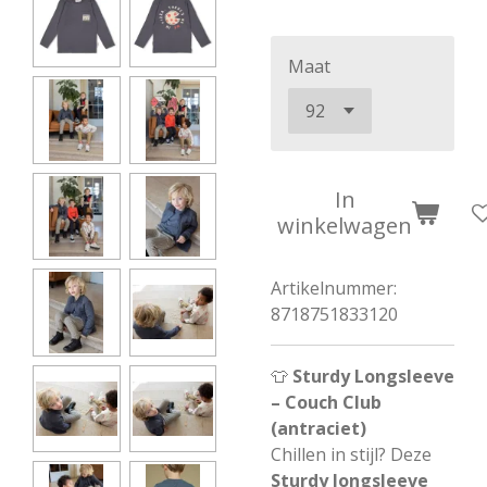
Maat
In
winkelwagen
Artikelnummer:
8718751833120
👕
Sturdy Longsleeve
– Couch Club
(antraciet)
Chillen in stijl? Deze
Sturdy longsleeve