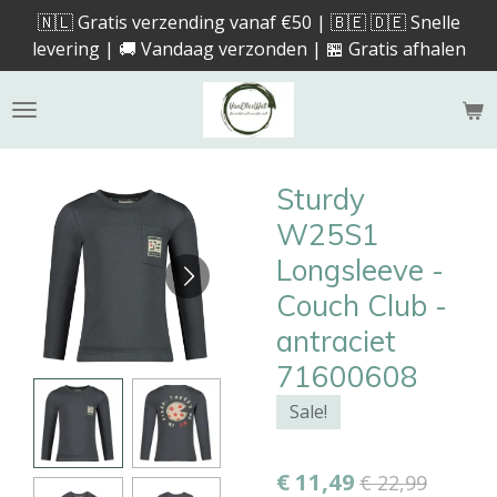
🇳🇱 Gratis verzending vanaf €50 | 🇧🇪 🇩🇪 Snelle
Ga
levering | 🚚 Vandaag verzonden | 🏪 Gratis afhalen
direct
naar
de
hoofdinhoud
Sturdy
W25S1
Longsleeve -
Couch Club -
antraciet
71600608
Sale!
€ 11,49
€ 22,99