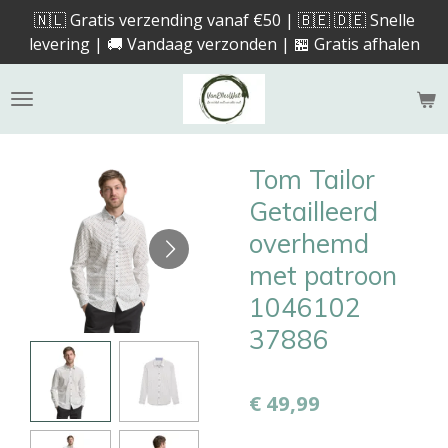
🇳🇱 Gratis verzending vanaf €50 | 🇧🇪 🇩🇪 Snelle
Ga
levering | 🚚 Vandaag verzonden | 🏪 Gratis afhalen
direct
naar
de
hoofdinhoud
Tom Tailor
Getailleerd
overhemd
met patroon
1046102
37886
€ 49,99