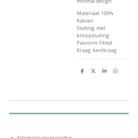
minimal design
Materiaal:
100%
Katoen
Sluiting:
met
knoopsluiting
Pasvorm:
Fitted
Kraag:
kentkraag
D
D
S
D
e
e
h
e
l
e
a
l
e
l
r
e
n
e
n
Algemene voorwaarden