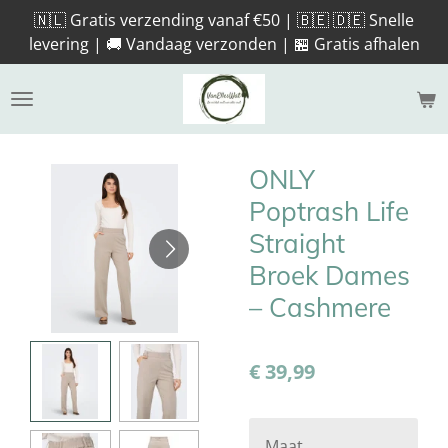
🇳🇱 Gratis verzending vanaf €50 | 🇧🇪 🇩🇪 Snelle
Ga
levering | 🚚 Vandaag verzonden | 🏪 Gratis afhalen
direct
naar
de
hoofdinhoud
ONLY
Poptrash Life
Straight
Broek Dames
– Cashmere
€ 39,99
Maat