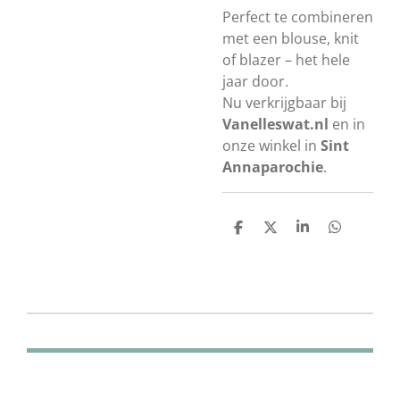
Perfect te combineren
met een blouse, knit
of blazer – het hele
jaar door.
Nu verkrijgbaar bij
Vanelleswat.nl
en in
onze winkel in
Sint
Annaparochie
.
D
D
S
D
e
e
h
e
l
e
a
l
e
l
r
e
n
e
n