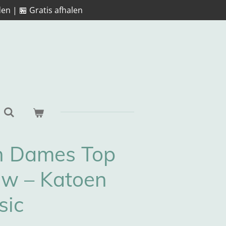
en | 🏪 Gratis afhalen
n Dames Top
uw – Katoen
sic