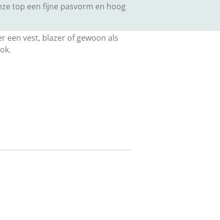
deze top een fijne pasvorm en hoog
r een vest, blazer of gewoon als
ok.