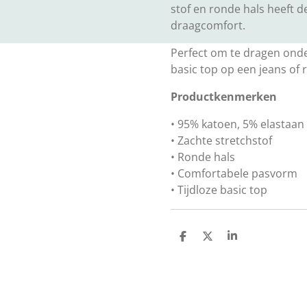
stof en ronde hals heeft 
draagcomfort.
Perfect om te dragen onde
basic top op een jeans of r
Productkenmerken
• 95% katoen, 5% elastaan
• Zachte stretchstof
• Ronde hals
• Comfortabele pasvorm
• Tijdloze basic top
D
D
S
e
e
h
l
e
a
e
l
r
n
e