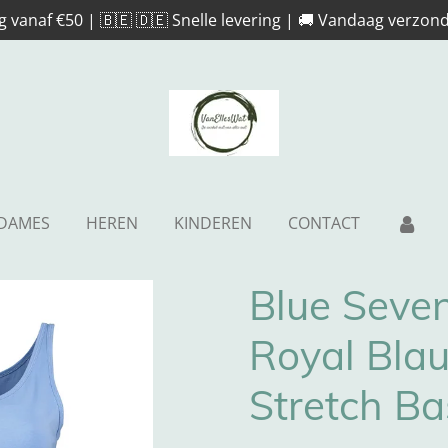
g vanaf €50 | 🇧🇪 🇩🇪 Snelle levering | 🚚 Vandaag verzond
DAMES
HEREN
KINDEREN
CONTACT
Blue Seve
Royal Bla
Stretch Ba