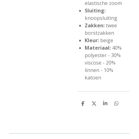
elastische zoom
Sluiting:
knoopsluiting
Zakken:
twee
borstzakken
Kleur:
beige
Materiaal:
40%
polyester - 30%
viscose - 20%
linnen - 10%
katoen
D
D
S
D
e
e
h
e
l
e
a
l
e
l
r
e
n
e
n