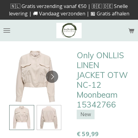
🇳🇱 Gratis verzending vanaf €50 | 🇧🇪 🇩🇪 Snelle
Ga
levering | 🚚 Vandaag verzonden | 🏪 Gratis afhalen
direct
naar
de
hoofdinhoud
Only ONLLIS
LINEN
JACKET OTW
NC-12
Moonbeam
15342766
New
€ 59,99