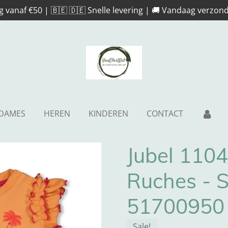
g vanaf €50 | 🇧🇪 🇩🇪 Snelle levering | 🚚 Vandaag verzond
DAMES
HEREN
KINDEREN
CONTACT
Jubel 1104
Ruches - 
51700950 
Sale!