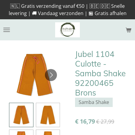
🇳🇱 Gratis verzending vanaf €50 | 🇧🇪 🇩🇪 Snelle
Ga
levering | 🚚 Vandaag verzonden | 🏪 Gratis afhalen
direct
naar
de
hoofdinhoud
Jubel 1104
Culotte -
Samba Shake
92200465
Brons
Samba Shake
€ 16,79
€ 27,99