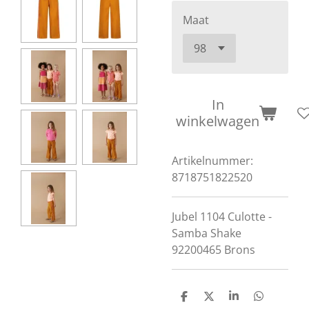
Maat
In
winkelwagen
Artikelnummer:
8718751822520
Jubel 1104 Culotte -
Samba Shake
92200465 Brons
D
D
S
D