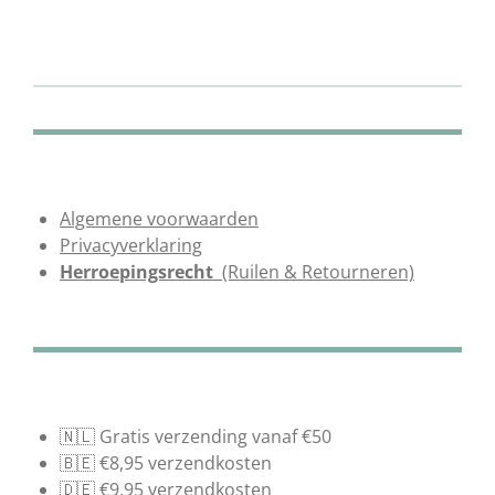
e
e
h
e
l
e
a
l
e
l
r
e
n
e
n
Algemene voorwaarden
Privacyverklaring
Herroepingsrecht
(Ruilen & Retourneren)
🇳🇱 Gratis verzending vanaf €50
🇧🇪 €8,95 verzendkosten
🇩🇪 €9,95 verzendkosten