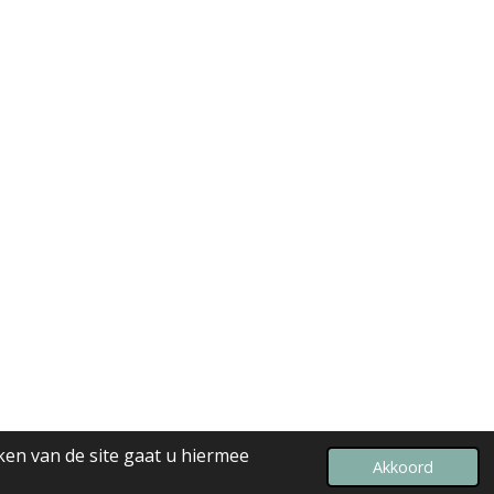
ken van de site gaat u hiermee
Powered by
JouwWeb
Akkoord