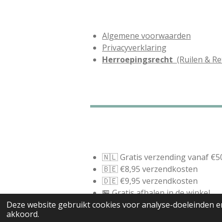
Algemene voorwaarden
Privacyverklaring
Herroepingsrecht
(Ruilen & Re
🇳🇱 Gratis verzending vanaf €5
🇧🇪 €8,95 verzendkosten
🇩🇪 €9,95 verzendkosten
🏪 Gratis afhalen in de winkel
© 2021 - 2026 Vanelleswat.nl
Deze website gebruikt cookies voor analyse-doeleinden en
akkoord.