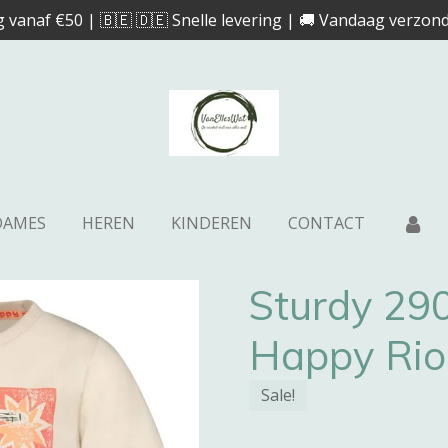
g vanaf €50 | 🇧🇪 🇩🇪 Snelle levering | 🚚 Vandaag verzond
DAMES
HEREN
KINDEREN
CONTACT
Sturdy 290
Happy Ri
Sale!