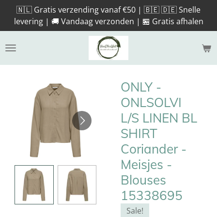
🇳🇱 Gratis verzending vanaf €50 | 🇧🇪 🇩🇪 Snelle
Ga
levering | 🚚 Vandaag verzonden | 🏪 Gratis afhalen
direct
naar
de
hoofdinhoud
ONLY -
ONLSOLVI
L/S LINEN BL
SHIRT
Coriander -
Meisjes -
Blouses
15338695
Sale!