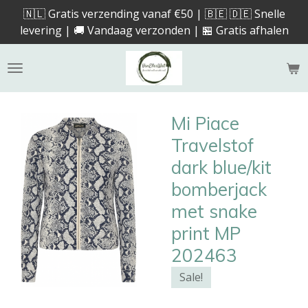
🇳🇱 Gratis verzending vanaf €50 | 🇧🇪 🇩🇪 Snelle
Ga
levering | 🚚 Vandaag verzonden | 🏪 Gratis afhalen
direct
naar
de
hoofdinhoud
Mi Piace
Travelstof
dark blue/kit
bomberjack
met snake
print MP
202463
Sale!