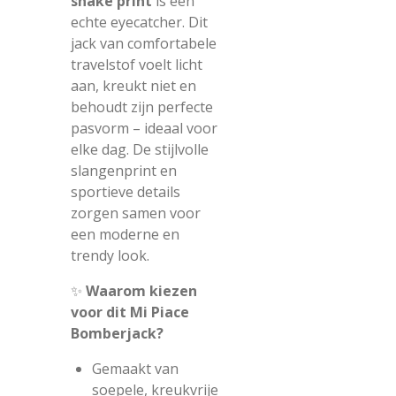
snake print
is een
echte eyecatcher. Dit
jack van comfortabele
travelstof voelt licht
aan, kreukt niet en
behoudt zijn perfecte
pasvorm – ideaal voor
elke dag. De stijlvolle
slangenprint en
sportieve details
zorgen samen voor
een moderne en
trendy look.
✨
Waarom kiezen
voor dit Mi Piace
Bomberjack?
Gemaakt van
soepele, kreukvrije