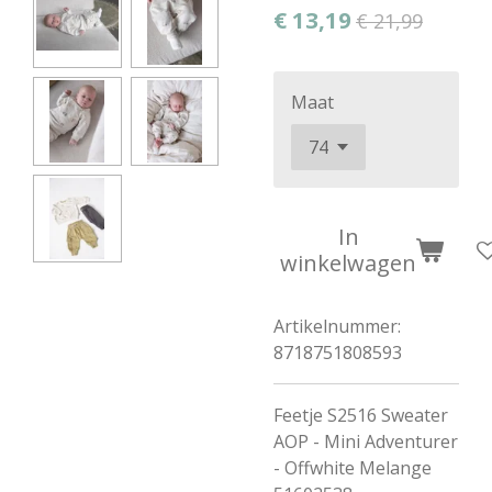
€ 13,19
€ 21,99
Maat
In
winkelwagen
Artikelnummer:
8718751808593
Feetje S2516 Sweater
AOP - Mini Adventurer
- Offwhite Melange