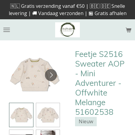
🇳🇱 Gratis verzending vanaf €50 | 🇧🇪 🇩🇪 Snelle
Ga
levering | 🚚 Vandaag verzonden | 🏪 Gratis afhalen
direct
naar
de
hoofdinhoud
Feetje S2516
Sweater AOP
- Mini
Adventurer -
Offwhite
Melange
51602538
Nieuw