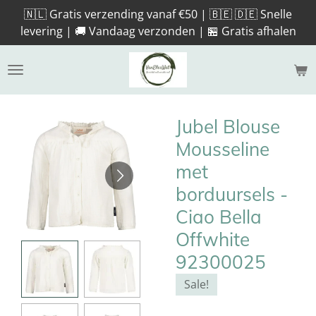
🇳🇱 Gratis verzending vanaf €50 | 🇧🇪 🇩🇪 Snelle
Ga
levering | 🚚 Vandaag verzonden | 🏪 Gratis afhalen
direct
naar
de
hoofdinhoud
Jubel Blouse
Mousseline
met
borduursels -
Ciao Bella
Offwhite
92300025
Sale!