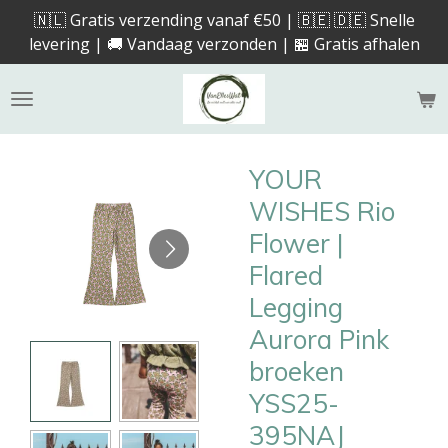
🇳🇱 Gratis verzending vanaf €50 | 🇧🇪 🇩🇪 Snelle
Ga
levering | 🚚 Vandaag verzonden | 🏪 Gratis afhalen
direct
naar
de
hoofdinhoud
YOUR
WISHES Rio
Flower |
Flared
Legging
Aurora Pink
broeken
YSS25-
395NAJ