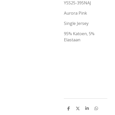
YSS25-395NAJ
Aurora Pink
Single Jersey
95% Katoen, 5%
Elastaan
D
D
S
D
e
e
h
e