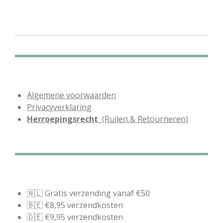
l
e
a
l
e
l
r
e
n
e
n
Algemene voorwaarden
Privacyverklaring
Herroepingsrecht
(Ruilen & Retourneren)
🇳🇱 Gratis verzending vanaf €50
🇧🇪 €8,95 verzendkosten
🇩🇪 €9,95 verzendkosten