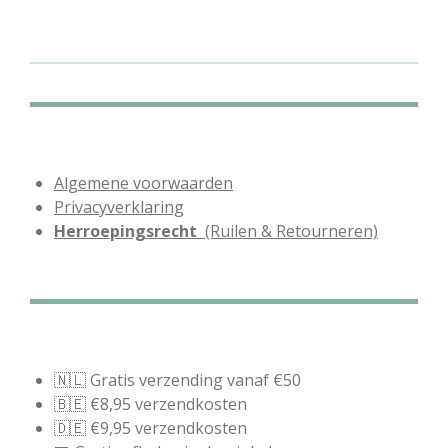
l
e
a
l
e
l
r
e
n
e
n
Algemene voorwaarden
Privacyverklaring
Herroepingsrecht
(Ruilen & Retourneren)
🇳🇱 Gratis verzending vanaf €50
🇧🇪 €8,95 verzendkosten
🇩🇪 €9,95 verzendkosten