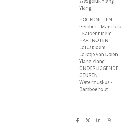
Wasgeluk Ylang
Ylang
HOOFDNOTEN:
Gember - Magnolia
- Katoenbloem
HARTNOTEN:
Lotusbloem -
Lelietje van Dalen -
Ylang Ylang
ONDERLIGGENDE
GEUREN:
Watermuskus -
Bamboehout
D
D
S
D
e
e
h
e