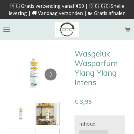
🇳🇱 Gratis verzending vanaf €50 | 🇧🇪 🇩🇪 Snelle
Ga
levering | 🚚 Vandaag verzonden | 🏪 Gratis afhalen
direct
naar
de
hoofdinhoud
Wasgeluk
Wasparfum
Ylang Ylang
Intens
€ 3,95
Inhoud