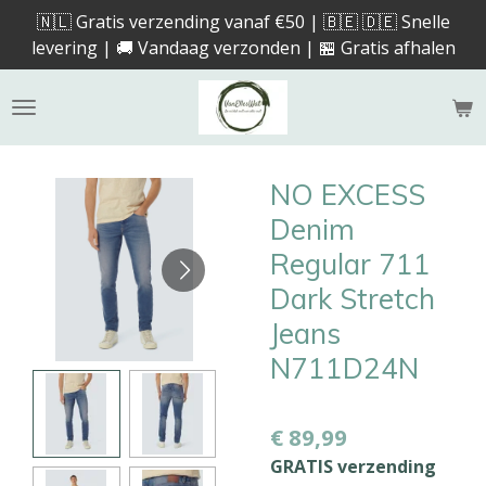
🇳🇱 Gratis verzending vanaf €50 | 🇧🇪 🇩🇪 Snelle
Ga
levering | 🚚 Vandaag verzonden | 🏪 Gratis afhalen
direct
naar
de
hoofdinhoud
NO EXCESS
Denim
Regular 711
Dark Stretch
Jeans
N711D24N
€ 89,99
GRATIS verzending