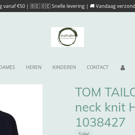
g vanaf €50 | 🇧🇪 🇩🇪 Snelle levering | 🚚 Vandaag verzond
DAMES
HEREN
KINDEREN
CONTACT
TOM TAILO
neck knit 
1038427
Sale!