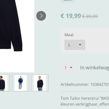
€ 19,99
€ 39,99
Maat
In winkelwa
Artikelnummer:
10384270
Tom Tailor herentrui "BAS
kleuren verkrijgbaar, effen