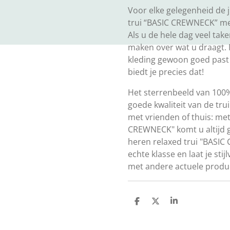
Voor elke gelegenheid de j
trui “BASIC CREWNECK” met
Als u de hele dag veel take
maken over wat u draagt.
kleding gewoon goed past 
biedt je precies dat!
Het sterrenbeeld van 100
goede kwaliteit van de tru
met vrienden of thuis: met
CREWNECK" komt u altijd 
heren relaxed trui "BASI
echte klasse en laat je st
met andere actuele produc
D
D
S
e
e
h
l
e
a
e
l
r