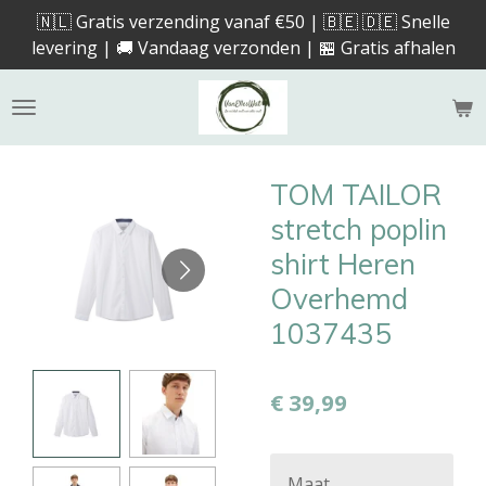
🇳🇱 Gratis verzending vanaf €50 | 🇧🇪 🇩🇪 Snelle
Ga
levering | 🚚 Vandaag verzonden | 🏪 Gratis afhalen
direct
naar
de
hoofdinhoud
TOM TAILOR
stretch poplin
shirt Heren
Overhemd
1037435
€ 39,99
Maat