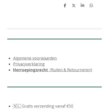
D
D
S
D
e
e
h
e
l
e
a
l
e
l
r
e
n
e
n
Algemene voorwaarden
Privacyverklaring
Herroepingsrecht
(Ruilen & Retourneren)
🇳🇱 Gratis verzending vanaf €50