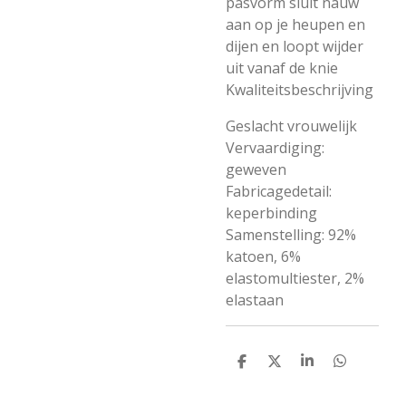
pasvorm sluit nauw
aan op je heupen en
dijen en loopt wijder
uit vanaf de knie
Kwaliteitsbeschrijving
Geslacht vrouwelijk
Vervaardiging:
geweven
Fabricagedetail:
keperbinding
Samenstelling: 92%
katoen, 6%
elastomultiester, 2%
elastaan
D
D
S
D
e
e
h
e
l
e
a
l