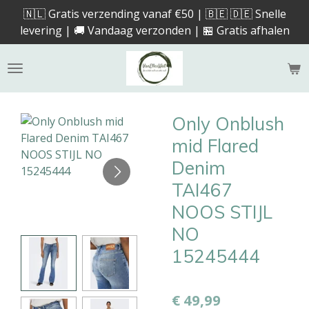
🇳🇱 Gratis verzending vanaf €50 | 🇧🇪 🇩🇪 Snelle
Ga
levering | 🚚 Vandaag verzonden | 🏪 Gratis afhalen
direct
naar
de
hoofdinhoud
Only Onblush
mid Flared
Denim
TAI467
NOOS STIJL
NO
15245444
€ 49,99