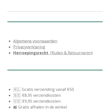
e
l
r
e
n
e
n
Algemene voorwaarden
Privacyverklaring
Herroepingsrecht
(Ruilen & Retourneren)
🇳🇱 Gratis verzending vanaf €50
🇧🇪 €8,95 verzendkosten
🇩🇪 €9,95 verzendkosten
🏪 Gratis afhalen in de winkel