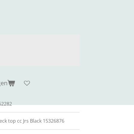
gen
62282
eck top cc Jrs Black 15326876