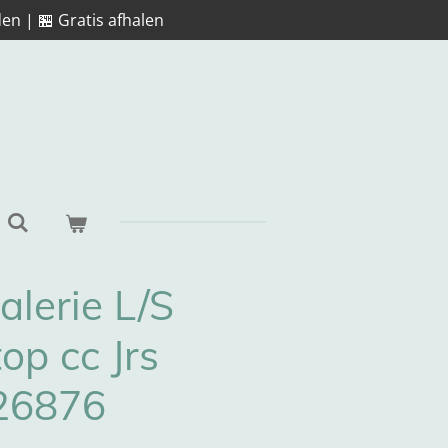
en | 🏪 Gratis afhalen
lerie L/S
op cc Jrs
26876