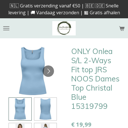
🇳🇱 Gratis verzending vanaf €50 | 🇧🇪 🇩🇪 Snelle
Ga
levering | 🚚 Vandaag verzonden | 🏪 Gratis afhalen
direct
naar
de
hoofdinhoud
ONLY Onlea
S/L 2-Ways
Fit top JRS
NOOS Dames
Top Christal
Blue
15319799
€ 19,99