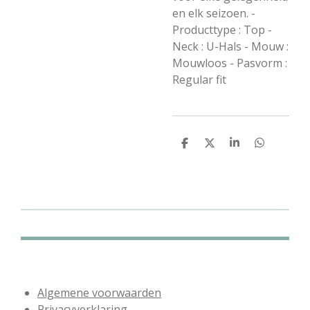
en elk seizoen. -
Producttype : Top -
Neck : U-Hals - Mouw :
Mouwloos - Pasvorm :
Regular fit
D
D
S
D
e
e
h
e
l
e
a
l
e
l
r
e
n
e
n
Algemene voorwaarden
Privacyverklaring