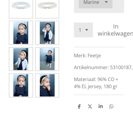
In
winkelwage
Merk: Feetje
Artikelnummer: 53100187,
Materiaal: 96% CO +
4% EL jersey, 180 gr
D
D
S
D
e
e
h
e
l
e
a
l
e
l
r
e
n
e
n