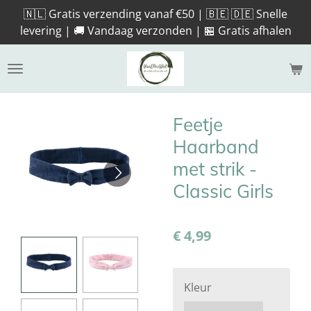
🇳🇱 Gratis verzending vanaf €50 | 🇧🇪 🇩🇪 Snelle
Ga
levering | 🚚 Vandaag verzonden | 🏪 Gratis afhalen
direct
naar
de
hoofdinhoud
Feetje
Haarband
met strik -
Classic Girls
€ 4,99
Kleur