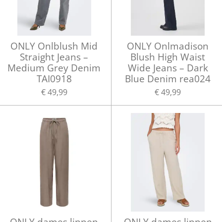
ONLY Onlblush Mid
ONLY Onlmadison
Straight Jeans –
Blush High Waist
Medium Grey Denim
Wide Jeans – Dark
TAI0918
Blue Denim rea024
€ 49,99
€ 49,99
ONLY dames linnen
ONLY dames linnen