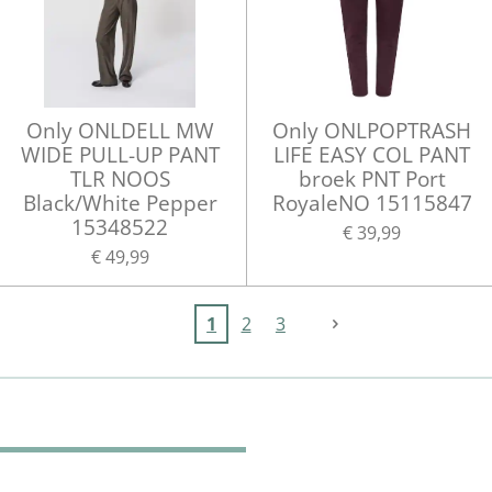
Only ONLDELL MW
Only ONLPOPTRASH
WIDE PULL-UP PANT
LIFE EASY COL PANT
TLR NOOS
broek PNT Port
Black/White Pepper
RoyaleNO 15115847
15348522
€ 39,99
€ 49,99
1
2
3