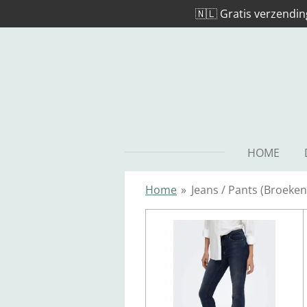
🇳🇱 Gratis verzendin
Ga
direct
naar
de
hoofdinhoud
HOME
Home
»
Jeans / Pants (Broeken