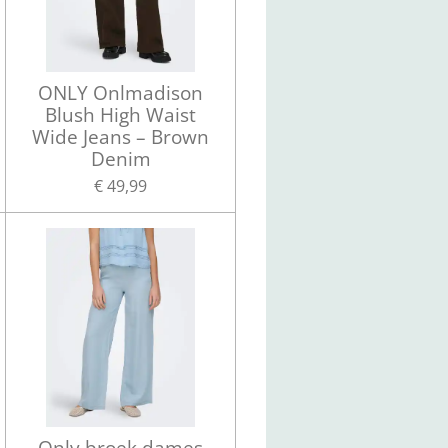
ONLY Onlmadison
Blush High Waist
Wide Jeans – Brown
Denim
€ 49,99
Only broek dames