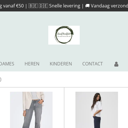
g vanaf €50 | 🇧🇪 🇩🇪 Snelle levering | 🚚 Vandaag verzond
DAMES
HEREN
KINDEREN
CONTACT
)